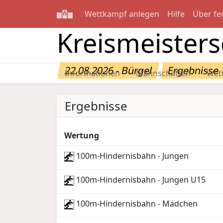
Wettkampf anlegen
Hilfe
Über fe
Kreismeisters
22.08.2026 - Bürgel
Ergebnisse
Informationen
Mannschaften
Wet
Ergebnisse
Wertung
100m-Hindernisbahn - Jungen
100m-Hindernisbahn - Jungen U15
100m-Hindernisbahn - Mädchen