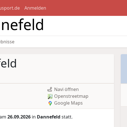
usport.de
Anmelden
nnefeld
ebnisse
feld
Navi öffnen
Openstreetmap
Google Maps
 am
26.09.2026
in
Dannefeld
statt.