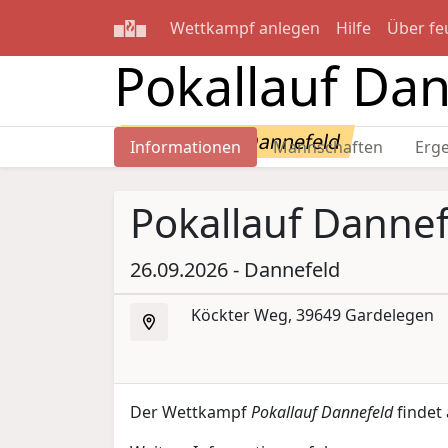
Wettkampf anlegen
Hilfe
Über fe
Pokallauf Da
26.09.2026 - Dannefeld
Informationen
Mannschaften
Erg
Pokallauf Danne
26.09.2026 - Dannefeld
Köckter Weg, 39649 Gardelegen
Der Wettkampf
Pokallauf Dannefeld
findet