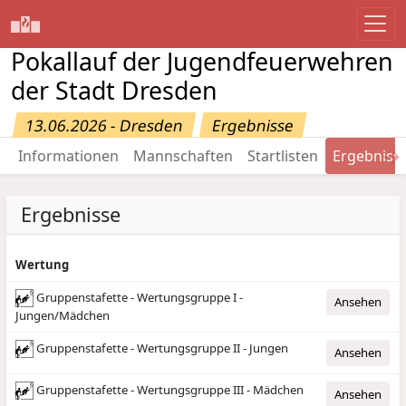
Pokallauf der Jugendfeuerwehren
der Stadt Dresden
13.06.2026 - Dresden
Ergebnisse
→
Informationen
Mannschaften
Startlisten
Ergebniss
Ergebnisse
Wertung
Gruppenstafette - Wertungsgruppe I -
Ansehen
Jungen/Mädchen
Gruppenstafette - Wertungsgruppe II - Jungen
Ansehen
Gruppenstafette - Wertungsgruppe III - Mädchen
Ansehen