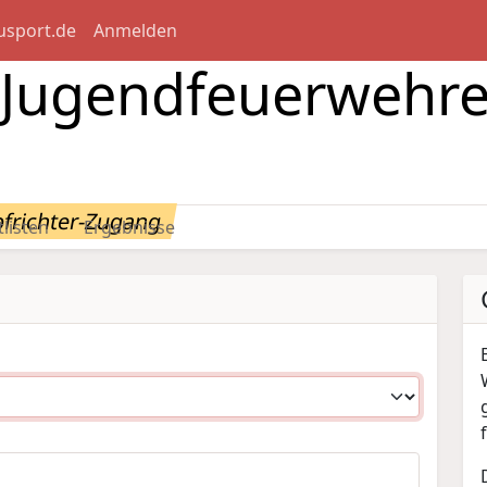
usport.de
Anmelden
r Jugendfeuerwehre
frichter-Zugang
tlisten
Ergebnisse