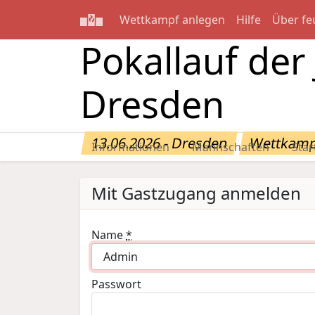
Wettkampf anlegen
Hilfe
Über fe
Pokallauf de
Dresden
13.06.2026 - Dresden
Wettkamp
Informationen
Mannschaften
Star
Mit Gastzugang anmelden
Name
*
Passwort