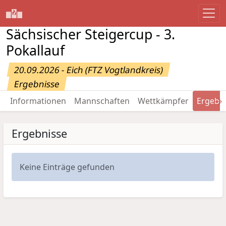
Sächsischer Steigercup - 3.
Pokallauf
20.09.2026 - Eich (FTZ Vogtlandkreis)
Ergebnisse
→
Informationen
Mannschaften
Wettkämpfer
Ergebn
Ergebnisse
Keine Einträge gefunden