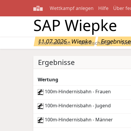
Wettkampf anlegen
Hilfe
Über fe
SAP Wiepke
11.07.2026 - Wiepke
Ergebniss
Informationen
Mannschaften
Wet
Ergebnisse
Wertung
100m-Hindernisbahn - Frauen
100m-Hindernisbahn - Jugend
100m-Hindernisbahn - Männer