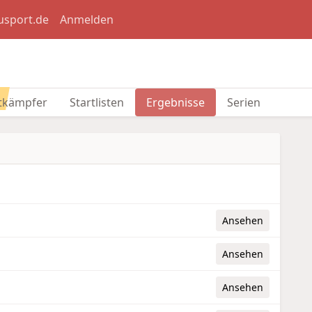
usport.de
Anmelden
e
tkämpfer
Startlisten
Ergebnisse
Serien
Ansehen
Ansehen
Ansehen