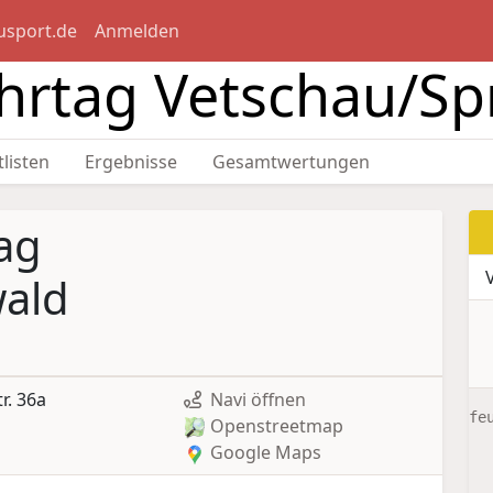
usport.de
Anmelden
hrtag Vetschau/Sp
tlisten
Ergebnisse
Gesamtwertungen
ag
ald
r. 36a
Navi öffnen
fe
Openstreetmap
Google Maps