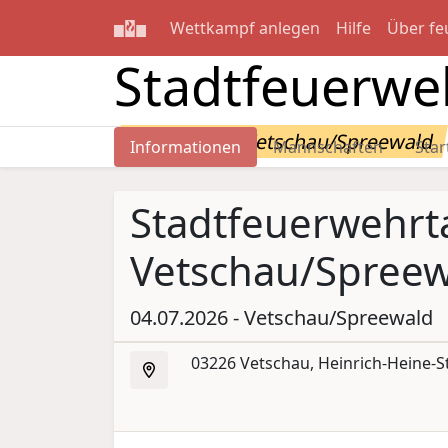
Wettkampf anlegen
Hilfe
Über fe
Stadtfeuerwe
04.07.2026 - Vetschau/Spreewald
Informationen
Mannschaften
Star
Stadtfeuerwehrt
Vetschau/Spreew
04.07.2026 - Vetschau/Spreewald
03226 Vetschau, Heinrich-Heine-St