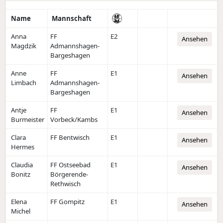
Name
Mannschaft
Anna
FF
E2
Ansehen
Magdzik
Admannshagen-
Bargeshagen
Anne
FF
E1
Ansehen
Limbach
Admannshagen-
Bargeshagen
Antje
FF
E1
Ansehen
Burmeister
Vorbeck/Kambs
Clara
FF Bentwisch
E1
Ansehen
Hermes
Claudia
FF Ostseebad
E1
Ansehen
Bonitz
Börgerende-
Rethwisch
Elena
FF Gompitz
E1
Ansehen
Michel