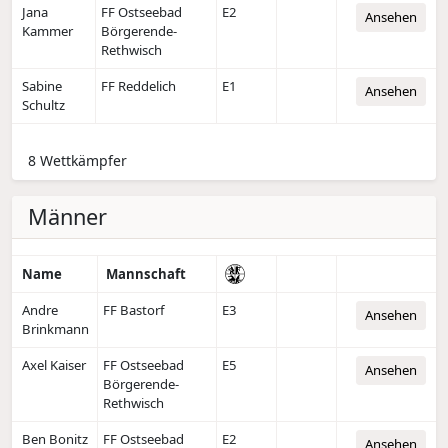
Jana
FF Ostseebad
E2
Ansehen
Kammer
Börgerende-
Rethwisch
Sabine
FF Reddelich
E1
Ansehen
Schultz
8 Wettkämpfer
Männer
Name
Mannschaft
Andre
FF Bastorf
E3
Ansehen
Brinkmann
Axel Kaiser
FF Ostseebad
E5
Ansehen
Börgerende-
Rethwisch
Ben Bonitz
FF Ostseebad
E2
Ansehen