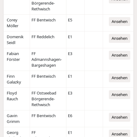
Börgerende-
Rethwisch
Corey
FF Bentwisch
E5
Ansehen
Möller
Domenik
FF Reddelich
E1
Ansehen
Seidl
Fabian
FF
E3
Ansehen
Förster
Admannshagen-
Bargeshagen
Finn
FF Bentwisch
E1
Ansehen
Galazky
Floyd
FF Ostseebad
E3
Ansehen
Rauch
Börgerende-
Rethwisch
Gavin
FF Bentwisch
E6
Ansehen
Grimm
Georg
FF
E1
Ansehen