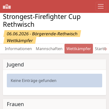
Strongest-Firefighter Cup
Rethwisch
06.06.2026 - Börgerende-Rethwisch
Wettkämpfer
→
Informationen
Mannschaften
Wettkämpfer
Startlis
Jugend
Keine Einträge gefunden
Frauen