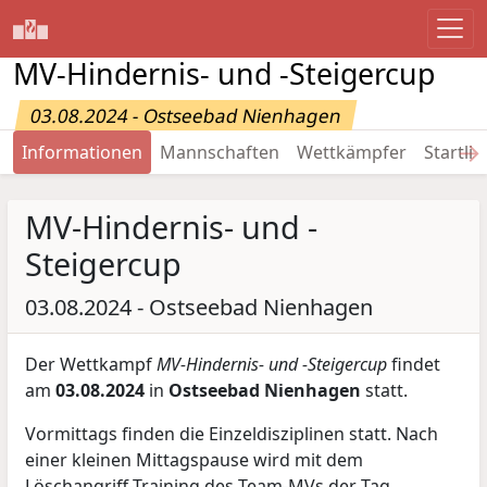
MV-Hindernis- und -Steigercup
03.08.2024 - Ostseebad Nienhagen
→
Informationen
Mannschaften
Wettkämpfer
Startlis
MV-Hindernis- und -
Steigercup
03.08.2024 - Ostseebad Nienhagen
Der Wettkampf
MV-Hindernis- und -Steigercup
findet
am
03.08.2024
in
Ostseebad Nienhagen
statt.
Vormittags finden die Einzeldisziplinen statt. Nach
einer kleinen Mittagspause wird mit dem
Löschangriff-Training des Team-MVs der Tag