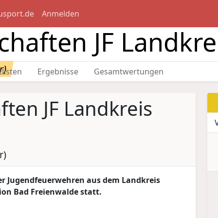
usport.de
Anmelden
chaften JF Landkr
r)
tlisten
Ergebnisse
Gesamtwertungen
ften JF Landkreis
r)
 der Jugendfeuerwehren aus dem Landkreis
on Bad Freienwalde statt.