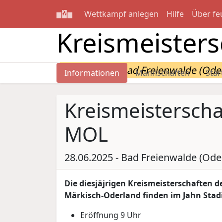
Wettkampf anlegen
Hilfe
Über fe
Kreismeisters
28.06.2025 - Bad Freienwalde (Ode
Informationen
Mannschaften
Star
Kreismeisterscha
MOL
28.06.2025 - Bad Freienwalde (Ode
Die diesjäjrigen Kreismeisterschaften
Märkisch-Oderland finden im Jahn Stadi
Eröffnung 9 Uhr