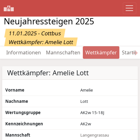
Neujahressteigen 2025
11.01.2025 - Cottbus
Wettkämpfer: Amelie Lott
→
Informationen
Mannschaften
Wettkämpfer
Startlis
Wettkämpfer: Amelie Lott
Vorname
Amelie
Nachname
Lott
Wertungsgruppe
AK2w 15-18J
Kennzeichnungen
AK2w
Mannschaft
Langengrassau