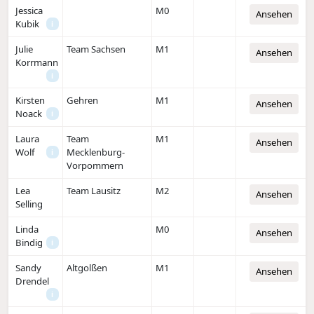
Jessica
M0
Ansehen
Kubik
i
Julie
Team Sachsen
M1
Ansehen
Korrmann
i
Kirsten
Gehren
M1
Ansehen
Noack
i
Laura
Team
M1
Ansehen
Wolf
Mecklenburg-
i
Vorpommern
Lea
Team Lausitz
M2
Ansehen
Selling
Linda
M0
Ansehen
Bindig
i
Sandy
Altgolßen
M1
Ansehen
Drendel
i