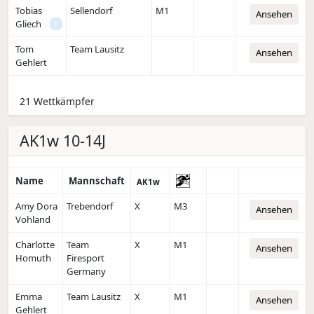
Tobias
Sellendorf
M1
Ansehen
Gliech
i
Tom
Team Lausitz
Ansehen
Gehlert
21 Wettkämpfer
AK1w 10-14J
Name
Mannschaft
AK1w
Amy Dora
Trebendorf
X
M3
Ansehen
Vohland
Charlotte
Team
X
M1
Ansehen
Homuth
Firesport
Germany
Emma
Team Lausitz
X
M1
Ansehen
Gehlert