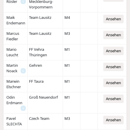
Rösler
Mecklenburg-
i
Vorpommern
Maik
Team Lausitz
M4
Ansehen
Endemann
Marcus
Team Lausitz
M3
Ansehen
Fiedler
Mario
FF Vehra
M1
Ansehen
Leucht
Thüringen
Martin
Gehren
M1
Ansehen
Noack
i
Marwin
FF Taura
M1
Ansehen
Elschner
Odin
Groß Neuendorf
M1
Ansehen
Erdmann
i
Pavel
Czech Team
M3
Ansehen
SLECHTA