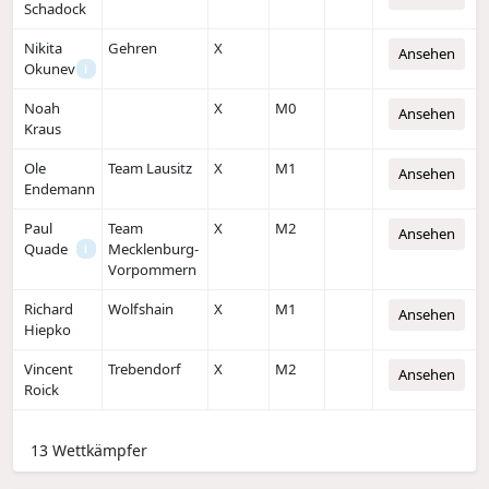
Schadock
Nikita
Gehren
X
Ansehen
Okunev
i
Noah
X
M0
Ansehen
Kraus
Ole
Team Lausitz
X
M1
Ansehen
Endemann
Paul
Team
X
M2
Ansehen
Quade
Mecklenburg-
i
Vorpommern
Richard
Wolfshain
X
M1
Ansehen
Hiepko
Vincent
Trebendorf
X
M2
Ansehen
Roick
13 Wettkämpfer