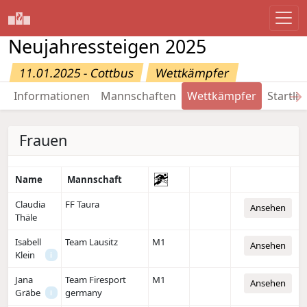
Neujahressteigen 2025
11.01.2025 - Cottbus
Wettkämpfer
→
Informationen
Mannschaften
Wettkämpfer
Startlis
Frauen
Name
Mannschaft
Claudia
FF Taura
Ansehen
Thäle
Isabell
Team Lausitz
M1
Ansehen
Klein
i
Jana
Team Firesport
M1
Ansehen
Gräbe
germany
i