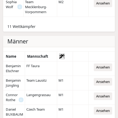
Sophia
Team
M2
Ansehen
Wolf
Mecklenburg-
i
Vorpommern
11 Wettkämpfer
Männer
Name
Mannschaft
Benjamin
FF Taura
Ansehen
Elschner
Benjamin
Team Lausitz
M1
Ansehen
Jüngling
Connor
Langengrassau
M1
Ansehen
Rothe
i
Daniel
Czech Team
M1
Ansehen
BUXBAUM