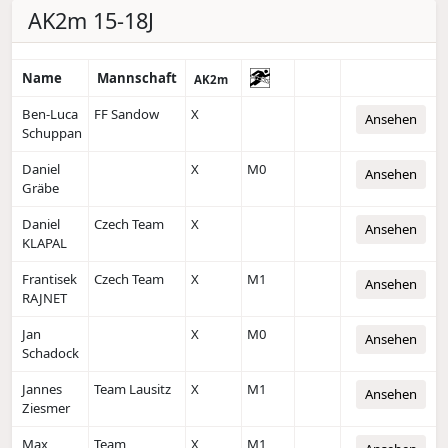
AK2m 15-18J
Name
Mannschaft
AK2m
Ben-Luca
FF Sandow
X
Ansehen
Schuppan
Daniel
X
M0
Ansehen
Gräbe
Daniel
Czech Team
X
Ansehen
KLAPAL
Frantisek
Czech Team
X
M1
Ansehen
RAJNET
Jan
X
M0
Ansehen
Schadock
Jannes
Team Lausitz
X
M1
Ansehen
Ziesmer
Max
Team
X
M1