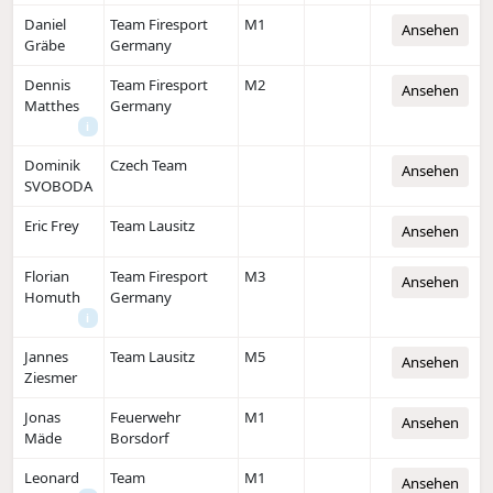
Daniel
Team Firesport
M1
Ansehen
Gräbe
Germany
Dennis
Team Firesport
M2
Ansehen
Matthes
Germany
i
Dominik
Czech Team
Ansehen
SVOBODA
Eric Frey
Team Lausitz
Ansehen
Florian
Team Firesport
M3
Ansehen
Homuth
Germany
i
Jannes
Team Lausitz
M5
Ansehen
Ziesmer
Jonas
Feuerwehr
M1
Ansehen
Mäde
Borsdorf
Leonard
Team
M1
Ansehen