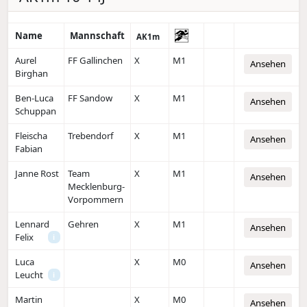
Name
Mannschaft
AK1m
Aurel
FF Gallinchen
X
M1
Ansehen
Birghan
Ben-Luca
FF Sandow
X
M1
Ansehen
Schuppan
Fleischa
Trebendorf
X
M1
Ansehen
Fabian
Janne Rost
Team
X
M1
Ansehen
Mecklenburg-
Vorpommern
Lennard
Gehren
X
M1
Ansehen
Felix
i
Luca
X
M0
Ansehen
Leucht
i
Martin
X
M0
Ansehen