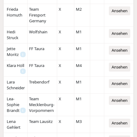
Frieda
Team
X
M2
Ansehen
Homuth
Firesport
Germany
Hedi
Wolfshain
X
M1
Ansehen
Struck
Jette
FF Taura
X
M1
Ansehen
Moritz
i
Klara Höll
FF Taura
X
M4
Ansehen
i
Lara
Trebendorf
X
M1
Ansehen
Schneider
Lea-
Team
X
M1
Ansehen
Sophie
Mecklenburg-
Brandt
Vorpommern
i
Lena
Team Lausitz
X
M3
Ansehen
Gehlert