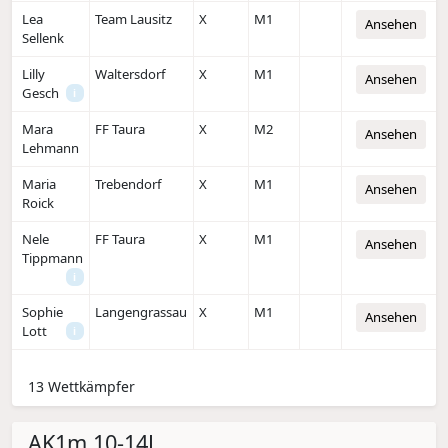
Lea
Team Lausitz
X
M1
Ansehen
Sellenk
Lilly
Waltersdorf
X
M1
Ansehen
Gesch
i
Mara
FF Taura
X
M2
Ansehen
Lehmann
Maria
Trebendorf
X
M1
Ansehen
Roick
Nele
FF Taura
X
M1
Ansehen
Tippmann
i
Sophie
Langengrassau
X
M1
Ansehen
Lott
i
13 Wettkämpfer
AK1m 10-14J