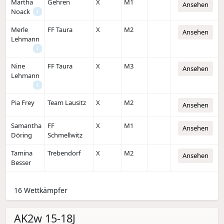
Martha
Gehren
X
M1
Ansehen
Noack
i
Merle
FF Taura
X
M2
Ansehen
Lehmann
i
Nine
FF Taura
X
M3
Ansehen
Lehmann
i
Pia Frey
Team Lausitz
X
M2
Ansehen
Samantha
FF
X
M1
Ansehen
Döring
Schmellwitz
Tamina
Trebendorf
X
M2
Ansehen
Besser
16 Wettkämpfer
AK2w 15-18J