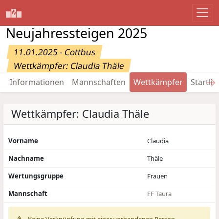
Neujahressteigen 2025
11.01.2025 - Cottbus
Wettkämpfer: Claudia Thäle
→
Informationen
Mannschaften
Wettkämpfer
Startlis
Wettkämpfer: Claudia Thäle
Vorname
Claudia
Nachname
Thäle
Wertungsgruppe
Frauen
Mannschaft
FF Taura