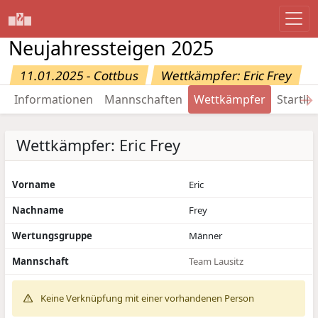
Neujahressteigen 2025
11.01.2025 - Cottbus
Wettkämpfer: Eric Frey
→
Informationen
Mannschaften
Wettkämpfer
Startlis
Wettkämpfer: Eric Frey
Vorname
Eric
Nachname
Frey
Wertungsgruppe
Männer
Mannschaft
Team Lausitz
Keine Verknüpfung mit einer vorhandenen Person