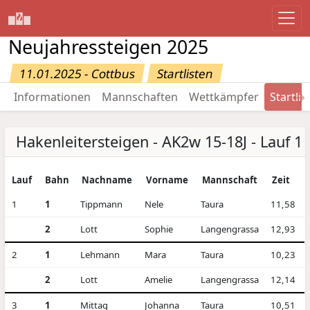
Neujahressteigen 2025
11.01.2025 - Cottbus
Startlisten
→
Informationen
Mannschaften
Wettkämpfer
Startlis
Hakenleitersteigen - AK2w 15-18J - Lauf 1
Lauf
Bahn
Nachname
Vorname
Mannschaft
Zeit
1
1
Tippmann
Nele
Taura
11,58
2
Lott
Sophie
Langengrassa
12,93
2
1
Lehmann
Mara
Taura
10,23
2
Lott
Amelie
Langengrassa
12,14
3
1
Mittag
Johanna
Taura
10,51