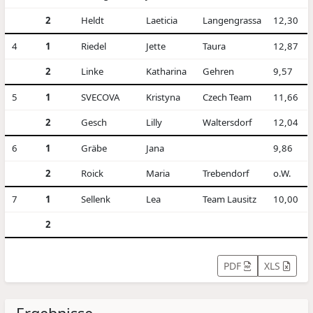
2
Heldt
Laeticia
Langengrassa
12,30
4
1
Riedel
Jette
Taura
12,87
2
Linke
Katharina
Gehren
9,57
5
1
SVECOVA
Kristyna
Czech Team
11,66
2
Gesch
Lilly
Waltersdorf
12,04
6
1
Gräbe
Jana
9,86
2
Roick
Maria
Trebendorf
o.W.
7
1
Sellenk
Lea
Team Lausitz
10,00
2
PDF
XLS