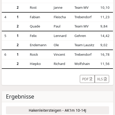
2
Rost
Janne
Team MV
10,10
4
1
Fabian
Fleischa
Trebendorf
11,23
2
Quade
Paul
Team MV
9,84
5
1
Felix
Lennard
Gehren
14,42
2
Endemann
Ole
Team Lausitz
9,02
6
1
Roick
Vincent
Trebendorf
16,78
2
Hiepko
Richard
Wolfshain
11,56
PDF
XLS
Ergebnisse
Hakenleitersteigen - AK1m 10-14J