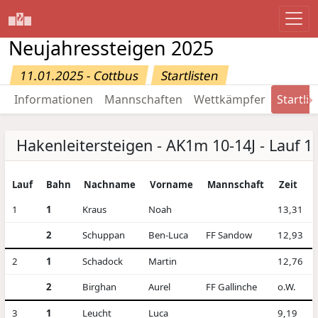
Neujahressteigen 2025
11.01.2025 - Cottbus
Startlisten
→
Informationen
Mannschaften
Wettkämpfer
Startlis
Hakenleitersteigen - AK1m 10-14J - Lauf 1
Lauf
Bahn
Nachname
Vorname
Mannschaft
Zeit
1
1
Kraus
Noah
13,31
2
Schuppan
Ben-Luca
FF Sandow
12,93
2
1
Schadock
Martin
12,76
2
Birghan
Aurel
FF Gallinche
o.W.
3
1
Leucht
Luca
9,19