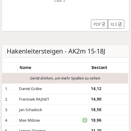
Lauf 2
PDF
XLS
Hakenleitersteigen - AK2m 15-18J
Name
Bestzeit
Gerät drehen, um mehr Spalten zu sehen
1.
Daniel Gräbe
14,12
2.
Frantisek RAJNET
14,90
3.
Jan Schadock
18,50
4.
Max Milzow
18,96
i
5.
Jannes Ziesmer
21,20