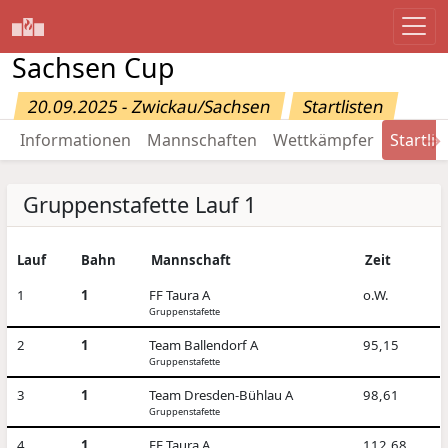
Sachsen Cup
20.09.2025 - Zwickau/Sachsen
Startlisten
→
Informationen
Mannschaften
Wettkämpfer
Startlis
Gruppenstafette Lauf 1
Lauf
Bahn
Mannschaft
Zeit
1
1
FF Taura A
o.W.
Gruppenstafette
2
1
Team Ballendorf A
95,15
Gruppenstafette
3
1
Team Dresden-Bühlau A
98,61
Gruppenstafette
4
1
FF Taura A
112,68