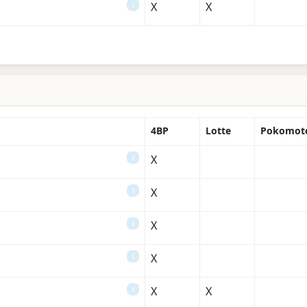
X
X
i
4BP
Lotte
Pokomot
X
i
X
i
X
i
X
i
X
X
i