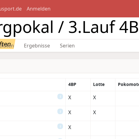
usport.de
Anmelden
gpokal / 3.Lauf 4
ften
tlisten
Ergebnisse
Serien
4BP
Lotte
Pokomot
X
X
i
X
X
i
X
i