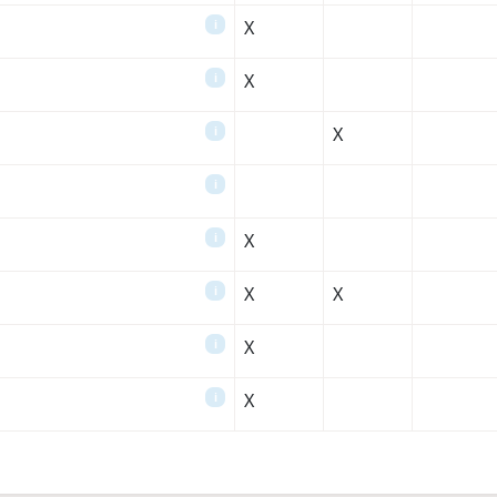
X
i
X
i
X
i
i
X
i
X
X
i
X
i
X
i