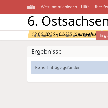
Wettkampf anlegen
Hilfe
Über fe
6. Ostsachsen
13.06.2026 - 02625 Kleinwelka
E
Informationen
Mannschaften
Erg
Ergebnisse
Keine Einträge gefunden