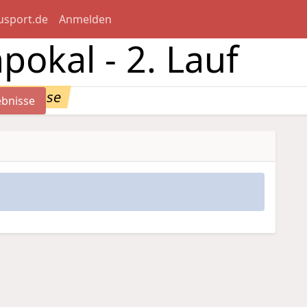
usport.de
Anmelden
pokal - 2. Lauf
rgebnisse
ebnisse