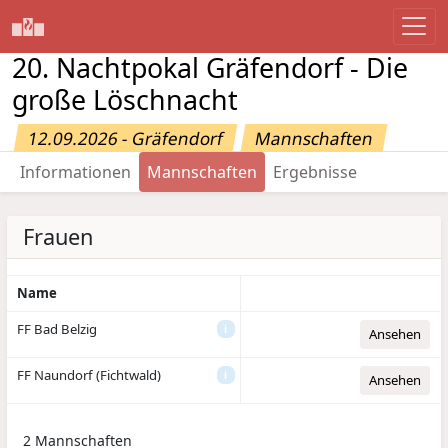
20. Nachtpokal Gräfendorf - Die
große Löschnacht
12.09.2026 - Gräfendorf
Mannschaften
Informationen
Mannschaften
Ergebnisse
Frauen
Name
FF Bad Belzig
i
Ansehen
FF Naundorf (Fichtwald)
i
Ansehen
2 Mannschaften