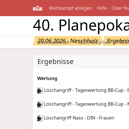
Wettkampf anlegen
Hilfe
Über fe
40. Planepoka
20.06.2026 - Neschholz
Ergebni
Informationen
Mannschaften
Star
Ergebnisse
Wertung
Löschangriff - Tageswertung BB-Cup - 
Löschangriff - Tageswertung BB-Cup -
Löschangriff Nass - DIN - Frauen