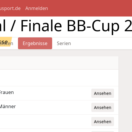
usport.de
Anmelden
l / Finale BB-Cup 
sse
tlisten
Ergebnisse
Serien
Frauen
Ansehen
 Männer
Ansehen
Ansehen