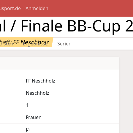
usport.de
Anmelden
l / Finale BB-Cup 
aft: FF Neschholz
tlisten
Ergebnisse
Serien
FF Neschholz
Neschholz
1
Frauen
Ja