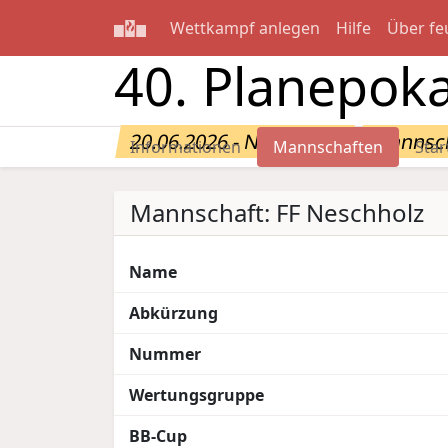
Wettkampf anlegen
Hilfe
Über fe
40. Planepoka
20.06.2026 - Neschholz
Mannsch
Informationen
Mannschaften
Star
Mannschaft: FF Neschholz
Name
Abkürzung
Nummer
Wertungsgruppe
BB-Cup