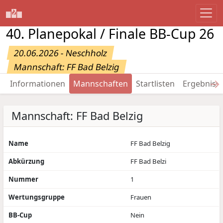
40. Planepokal / Finale BB-Cup 26
20.06.2026 - Neschholz
Mannschaft: FF Bad Belzig
→
Informationen
Mannschaften
Startlisten
Ergebniss
Mannschaft: FF Bad Belzig
Name
FF Bad Belzig
Abkürzung
FF Bad Belzi
Nummer
1
Wertungsgruppe
Frauen
BB-Cup
Nein