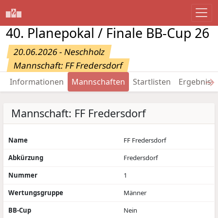
40. Planepokal / Finale BB-Cup 26
20.06.2026 - Neschholz
Mannschaft: FF Fredersdorf
→
Informationen
Mannschaften
Startlisten
Ergebniss
Mannschaft: FF Fredersdorf
Name
FF Fredersdorf
Abkürzung
Fredersdorf
Nummer
1
Wertungsgruppe
Männer
BB-Cup
Nein