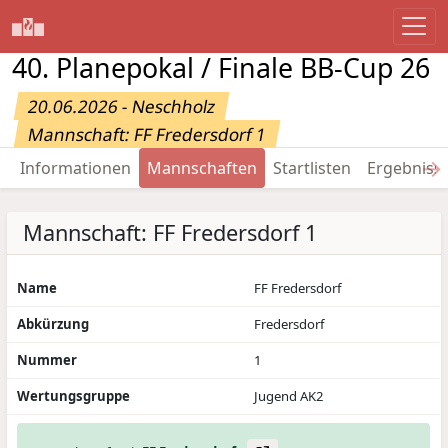
40. Planepokal / Finale BB-Cup 26
20.06.2026 - Neschholz
Mannschaft: FF Fredersdorf 1
→
Informationen
Mannschaften
Startlisten
Ergebniss
Mannschaft: FF Fredersdorf 1
Name
FF Fredersdorf
Abkürzung
Fredersdorf
Nummer
1
Wertungsgruppe
Jugend AK2