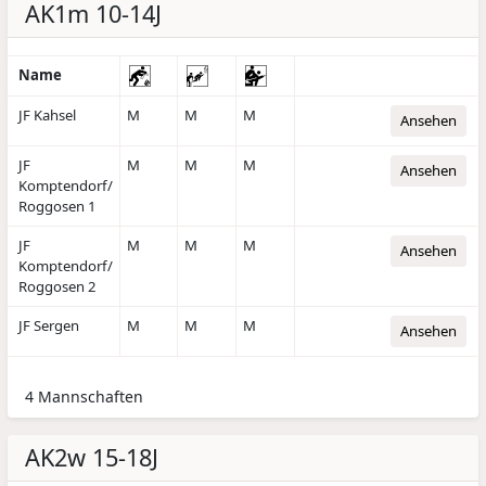
AK1m 10-14J
Name
JF Kahsel
M
M
M
Ansehen
JF
M
M
M
Ansehen
Komptendorf/
Roggosen 1
JF
M
M
M
Ansehen
Komptendorf/
Roggosen 2
JF Sergen
M
M
M
Ansehen
4 Mannschaften
AK2w 15-18J