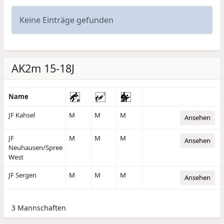
Keine Einträge gefunden
AK2m 15-18J
Name
JF Kahsel
M
M
M
Ansehen
JF
M
M
M
Ansehen
Neuhausen/Spree
West
JF Sergen
M
M
M
Ansehen
3 Mannschaften