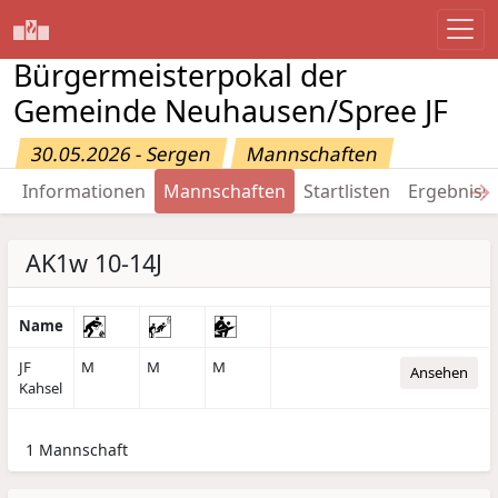
Bürgermeisterpokal der
Gemeinde Neuhausen/Spree JF
30.05.2026 - Sergen
Mannschaften
→
Informationen
Mannschaften
Startlisten
Ergebniss
AK1w 10-14J
Name
JF
M
M
M
Ansehen
Kahsel
1 Mannschaft