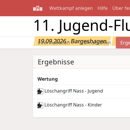
Wettkampf anlegen
Hilfe
Über fe
11. Jugend-Fl
19.09.2026 - Bargeshagen
Erge
Informationen
Mannschaften
Erg
Ergebnisse
Wertung
Löschangriff Nass - Jugend
Löschangriff Nass - Kinder