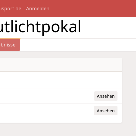
usport.de
Anmelden
utlichtpokal
bnisse
ebnisse
Ansehen
Ansehen