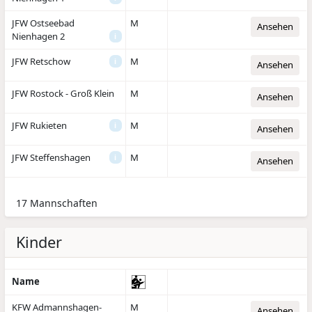
JFW Ostseebad
M
Ansehen
Nienhagen 2
i
JFW Retschow
M
i
Ansehen
JFW Rostock - Groß Klein
M
Ansehen
JFW Rukieten
M
i
Ansehen
JFW Steffenshagen
M
i
Ansehen
17 Mannschaften
Kinder
Name
KFW Admannshagen-
M
Ansehen