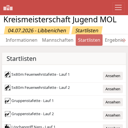
Kreismeisterschaft Jugend MOL
04.07.2026 - Libbenichen
Startlisten
→
Informationen
Mannschaften
Startlisten
Ergebniss
Startlisten
5x80m Feuerwehrstafette - Lauf 1
Ansehen
5x80m Feuerwehrstafette - Lauf 2
Ansehen
Gruppenstafette - Lauf 1
Ansehen
Gruppenstafette - Lauf 2
Ansehen
Löschangriff Nass - Lauf 1