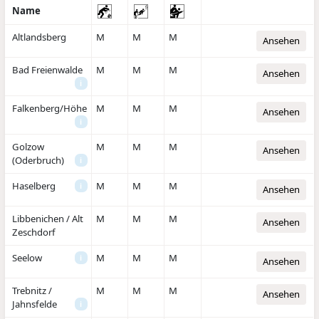
Name
Altlandsberg
M
M
M
Ansehen
Bad Freienwalde
M
M
M
Ansehen
i
Falkenberg/Höhe
M
M
M
Ansehen
i
Golzow
M
M
M
Ansehen
(Oderbruch)
i
Haselberg
M
M
M
i
Ansehen
Libbenichen / Alt
M
M
M
Ansehen
Zeschdorf
Seelow
M
M
M
i
Ansehen
Trebnitz /
M
M
M
Ansehen
Jahnsfelde
i