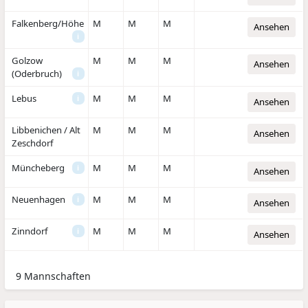
Falkenberg/Höhe
M
M
M
Ansehen
i
Golzow
M
M
M
Ansehen
(Oderbruch)
i
Lebus
M
M
M
i
Ansehen
Libbenichen / Alt
M
M
M
Ansehen
Zeschdorf
Müncheberg
M
M
M
i
Ansehen
Neuenhagen
M
M
M
i
Ansehen
Zinndorf
M
M
M
i
Ansehen
9 Mannschaften