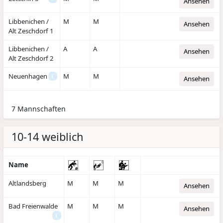
Ansehen
Libbenichen /
M
M
Ansehen
Alt Zeschdorf 1
Libbenichen /
A
A
Ansehen
Alt Zeschdorf 2
Neuenhagen
M
M
i
Ansehen
7 Mannschaften
10-14 weiblich
Name
Altlandsberg
M
M
M
Ansehen
Bad Freienwalde
M
M
M
Ansehen
i