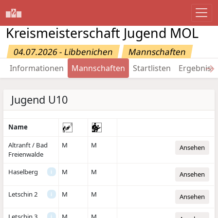
Kreismeisterschaft Jugend MOL
04.07.2026 - Libbenichen
Mannschaften
→
Informationen
Mannschaften
Startlisten
Ergebniss
Jugend U10
Name
Altranft / Bad
M
M
Ansehen
Freienwalde
Haselberg
M
M
i
Ansehen
Letschin 2
M
M
i
Ansehen
Letschin 3
M
M
i