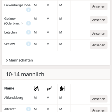
Falkenberg/Höhe
M
M
M
Ansehen
i
Golzow
M
M
M
Ansehen
(Oderbruch)
i
Letschin
M
M
M
i
Ansehen
Seelow
M
M
M
i
Ansehen
6 Mannschaften
10-14 männlich
Name
Altlandsberg
M
M
M
Ansehen
Altranft
M
M
M
i
Ansehen