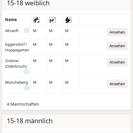
15-18 weiblich
Name
Altranft
M
M
M
i
Ansehen
Eggersdorf /
M
M
M
Ansehen
Hoppegarten
Golzow
M
M
M
Ansehen
(Oderbruch)
i
Müncheberg
M
M
M
Ansehen
i
4 Mannschaften
15-18 männlich