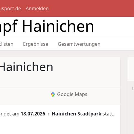
usport.de
Anmelden
pf Hainichen
tlisten
Ergebnisse
Gesamtwertungen
Hainichen
f
Google Maps
indet am
18.07.2026
in
Hainichen Stadtpark
statt.