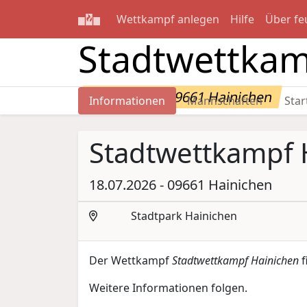
Wettkampf anlegen
Hilfe
Über fe
Stadtwettkam
18.07.2026 - 09661 Hainichen
Informationen
Mannschaften
Star
Stadtwettkampf 
18.07.2026 - 09661 Hainichen
Stadtpark Hainichen
Der Wettkampf
Stadtwettkampf Hainichen
f
Weitere Informationen folgen.