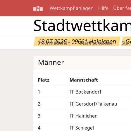
Wettkampf anlegen
Hilfe
Über fe
Stadtwettkam
18.07.2026 - 09661 Hainichen
G
Informationen
Mannschaften
Star
Männer
Platz
Mannschaft
1.
FF Bockendorf
2.
FF Gersdorf/Falkenau
3.
FF Hainichen
4.
FF Schlegel