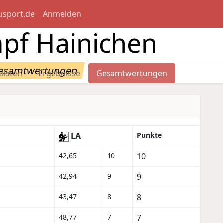
usport.de
Anmelden
pf Hainichen
esamtwertungen
tlisten
Ergebnisse
Gesamtwertungen
LA
Punkte
42,65
10
10
42,94
9
9
43,47
8
8
48,77
7
7