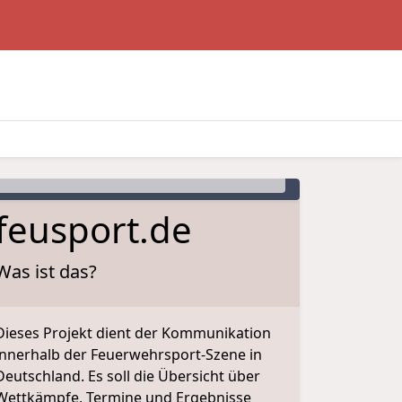
5. offenes Hakenleitersteigen des Kfv LDS e.V.
Langengrassau · 25.07.2026
60mHindernisbahn U10 Kuppelstation
feusport.de
Was ist das?
Dieses Projekt dient der Kommunikation
innerhalb der Feuerwehrsport-Szene in
Deutschland. Es soll die Übersicht über
Wettkämpfe, Termine und Ergebnisse