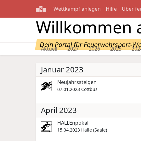
Wettkampf anlegen
Hilfe
Über fe
Willkommen a
Dein Portal für Feuerwehrsport-W
Aktuell
2027
2026
2025
202
Januar 2023
Neujahrssteigen
07.01.2023
Cottbus
April 2023
HALLEnpokal
15.04.2023
Halle (Saale)