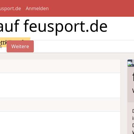
usport.de
Anmelden
uf feusport.de
ettkämpfe
4
Weitere