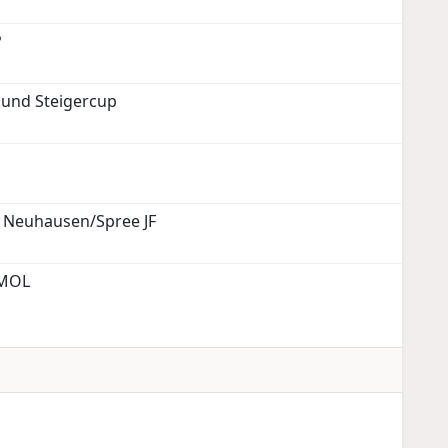
P
 und Steigercup
 Neuhausen/Spree JF
 MOL