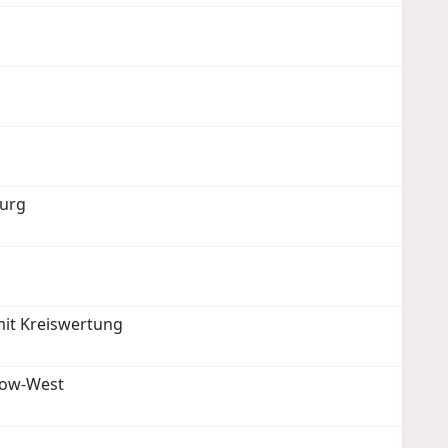
burg
it Kreiswertung
now-West