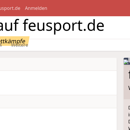
usport.de
Anmelden
uf feusport.de
ettkämpfe
4
Weitere