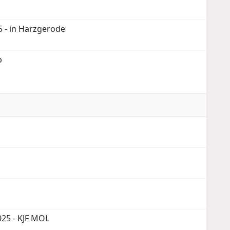
 - in Harzgerode
p
25 - KJF MOL