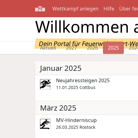
Wettkampf anlegen
Hilfe
Über fe
Willkommen a
Dein Portal für Feuerwehrsport-W
Aktuell
2027
2026
2025
202
Januar 2025
Neujahressteigen 2025
11.01.2025
Cottbus
März 2025
MV-Hinderniscup
26.03.2025
Rostock