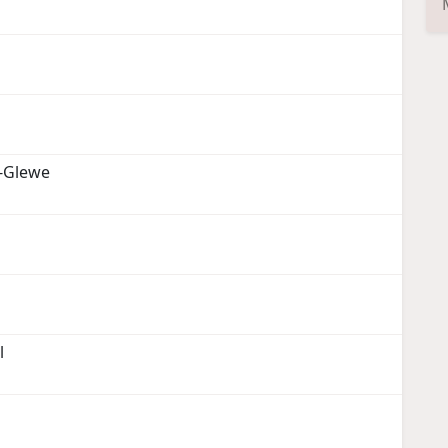
-Glewe
l