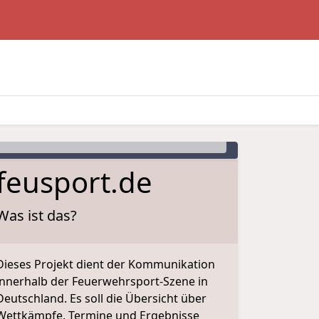
Deutschland-Cup
Ludwigslust/Techentin · 07.05.2022
Wettkampfplatz
feusport.de
Was ist das?
Dieses Projekt dient der Kommunikation
innerhalb der Feuerwehrsport-Szene in
Deutschland. Es soll die Übersicht über
Wettkämpfe, Termine und Ergebnisse