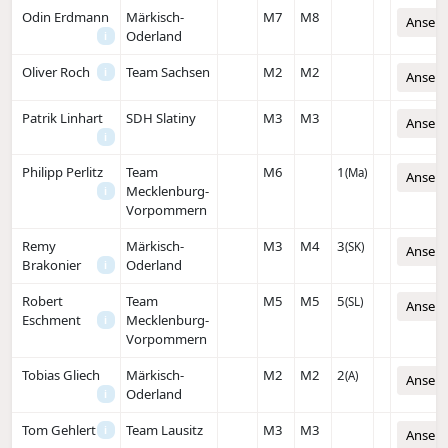
Odin Erdmann
Märkisch-
M7
M8
Anseh
Oderland
i
Oliver Roch
Team Sachsen
M2
M2
i
Anseh
Patrik Linhart
SDH Slatiny
M3
M3
Anseh
i
Philipp Perlitz
Team
M6
1
(Ma)
Anseh
Mecklenburg-
i
Vorpommern
Remy
Märkisch-
M3
M4
3
(SK)
Anseh
Brakonier
Oderland
i
Robert
Team
M5
M5
5
(SL)
Anseh
Eschment
Mecklenburg-
i
Vorpommern
Tobias Gliech
Märkisch-
M2
M2
2
(A)
Anseh
Oderland
i
Tom Gehlert
Team Lausitz
M3
M3
i
Anseh