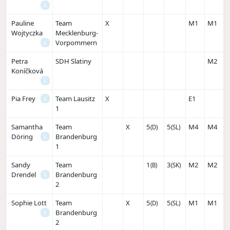
i
Pauline
Team
X
M1
M1
Wojtyczka
Mecklenburg-
Vorpommern
i
Petra
SDH Slatiny
M2
Koníčková
i
Pia Frey
Team Lausitz
X
E1
i
1
Samantha
Team
X
5
5
M4
M4
(D)
(SL)
Döring
Brandenburg
i
1
Sandy
Team
1
3
M2
M2
(B)
(SK)
Drendel
Brandenburg
i
2
Sophie Lott
Team
X
5
5
M1
M1
(D)
(SL)
Brandenburg
i
2