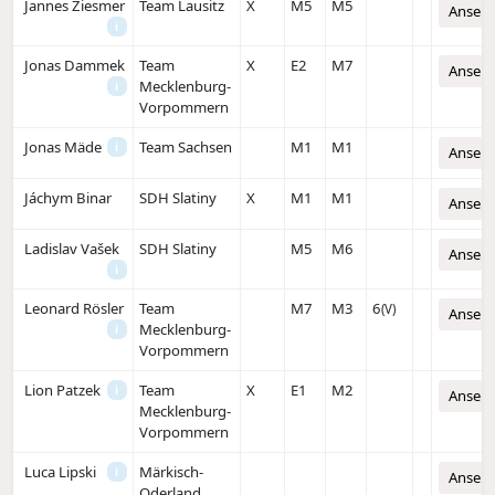
Jannes Ziesmer
Team Lausitz
X
M5
M5
Anseh
i
Jonas Dammek
Team
X
E2
M7
Anseh
Mecklenburg-
i
Vorpommern
Jonas Mäde
Team Sachsen
M1
M1
i
Anseh
Jáchym Binar
SDH Slatiny
X
M1
M1
Anseh
Ladislav Vašek
SDH Slatiny
M5
M6
Anseh
i
Leonard Rösler
Team
M7
M3
6
(V)
Anseh
Mecklenburg-
i
Vorpommern
Lion Patzek
Team
X
E1
M2
i
Anseh
Mecklenburg-
Vorpommern
Luca Lipski
Märkisch-
i
Anseh
Oderland