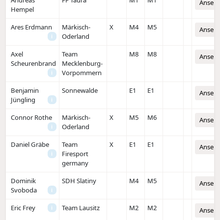
Andreas
FF Taura
M1
M1
Anseh
Hempel
Ares Erdmann
Märkisch-
X
M4
M5
Anseh
Oderland
i
Axel
Team
M8
M8
Anseh
Scheurenbrand
Mecklenburg-
Vorpommern
i
Benjamin
Sonnewalde
E1
E1
Anseh
Jüngling
i
Connor Rothe
Märkisch-
X
M5
M6
Anseh
Oderland
i
Daniel Gräbe
Team
X
E1
E1
Anseh
Firesport
i
germany
Dominik
SDH Slatiny
M4
M5
Anseh
Svoboda
i
Eric Frey
Team Lausitz
M2
M2
i
Anseh