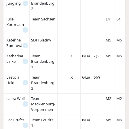
Jüngling
Brandenburg
i
2
Julie
Team Sachsen
E4
E4
Korrmann
i
Kateřina
SDH Slatiny
M5
M6
Zumrová
i
Katharina
Team
X
6
7
M5
M5
(Lä)
(SR)
Linke
Brandenburg
i
1
Laeticia
Team
X
6
6
(Lä)
(V)
Heldt
Brandenburg
i
2
Laura Wolf
Team
M2
M2
Mecklenburg-
i
Vorpommern
Lea Prüfer
Team Lausitz
6
M5
M6
(Lä)
1
i