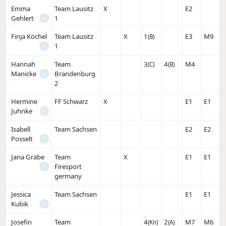
Emma
Team Lausitz
X
E2
Gehlert
1
i
Finja Köchel
Team Lausitz
X
1
E3
M9
(B)
1
i
Hannah
Team
3
4
M4
(C)
(B)
Manicke
Brandenburg
i
2
Hermine
FF Schwarz
X
E1
E1
Juhnke
i
Isabell
Team Sachsen
E2
E2
Posselt
i
Jana Gräbe
Team
X
E1
E1
Firesport
i
germany
Jessica
Team Sachsen
E1
E1
Kubik
i
Josefin
Team
4
2
M7
M6
(Kn)
(A)