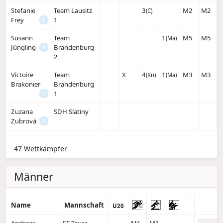
Stefanie
Team Lausitz
3
M2
M2
(C)
Frey
1
i
Susann
Team
1
M5
M5
(Ma)
Jüngling
Brandenburg
i
2
Victoire
Team
X
4
1
M3
M3
(Kn)
(Ma)
Brakonier
Brandenburg
1
i
Zuzana
SDH Slatiny
Zubrová
i
47 Wettkämpfer
Männer
Name
Mannschaft
U20