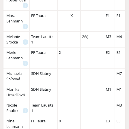
Pospíšilová
i
Mara
FF Taura
X
E1
E1
Lehmann
i
Melanie
Team Lausitz
2
M3
M4
(V)
Srocka
1
i
Merle
FF Taura
X
E2
E2
Lehmann
i
Michaela
SDH Slatiny
M7
Špínová
Monika
SDH Slatiny
M1
M1
Hrazdilová
Nicole
Team Lausitz
M3
Paulick
1
i
Nine
FF Taura
X
E3
E3
Lehmann