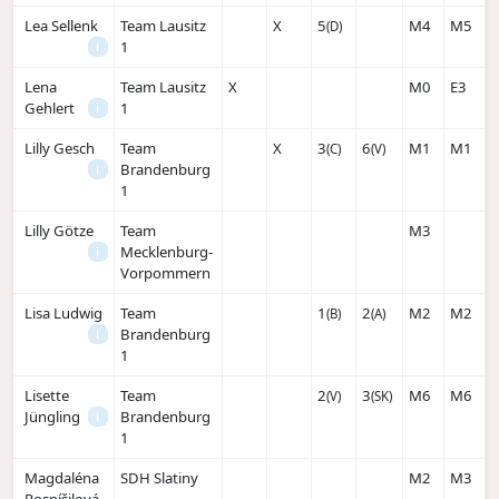
Lea Sellenk
Team Lausitz
X
5
M4
M5
(D)
1
i
Lena
Team Lausitz
X
M0
E3
Gehlert
1
i
Lilly Gesch
Team
X
3
6
M1
M1
(C)
(V)
Brandenburg
i
1
Lilly Götze
Team
M3
Mecklenburg-
i
Vorpommern
Lisa Ludwig
Team
1
2
M2
M2
(B)
(A)
Brandenburg
i
1
Lisette
Team
2
3
M6
M6
(V)
(SK)
Jüngling
Brandenburg
i
1
Magdaléna
SDH Slatiny
M2
M3