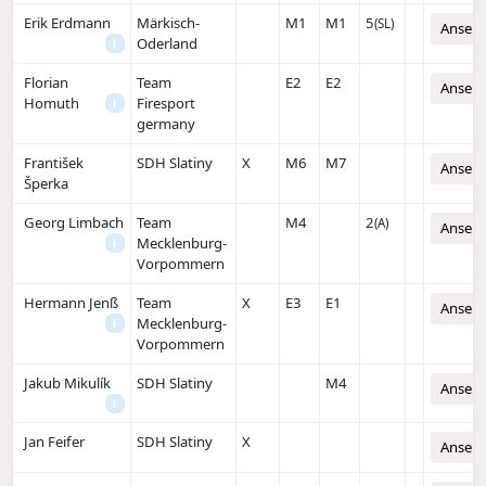
Erik Erdmann
Märkisch-
M1
M1
5
(SL)
Anseh
Oderland
i
Florian
Team
E2
E2
Anseh
Homuth
Firesport
i
germany
František
SDH Slatiny
X
M6
M7
Anseh
Šperka
Georg Limbach
Team
M4
2
(A)
Anseh
Mecklenburg-
i
Vorpommern
Hermann Jenß
Team
X
E3
E1
Anseh
Mecklenburg-
i
Vorpommern
Jakub Mikulík
SDH Slatiny
M4
Anseh
i
Jan Feifer
SDH Slatiny
X
Anseh