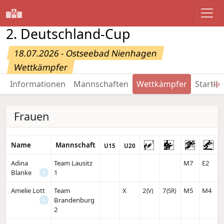
2. Deutschland-Cup
18.07.2026 - Ostseebad Nienhagen
Wettkämpfer
→
Informationen
Mannschaften
Wettkämpfer
Startlis
Frauen
Name
Mannschaft
U15
U20
Adina
Team Lausitz
M7
E2
Blanke
1
i
Amelie Lott
Team
X
2
7
M5
M4
(V)
(SR)
Brandenburg
i
2