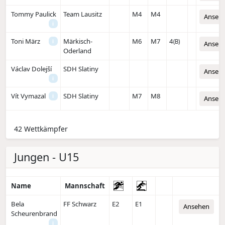
Tommy Paulick
Team Lausitz
M4
M4
Anseh
i
Toni März
Märkisch-
M6
M7
4
i
(B)
Anseh
Oderland
Václav Dolejší
SDH Slatiny
Anseh
i
Vít Vymazal
SDH Slatiny
M7
M8
i
Anseh
42 Wettkämpfer
Jungen - U15
Name
Mannschaft
Bela
FF Schwarz
E2
E1
Ansehen
Scheurenbrand
i