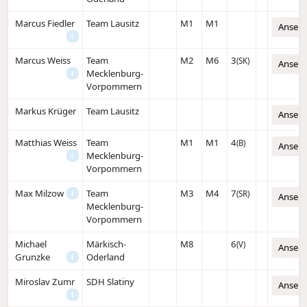
Marcus Fiedler
Team Lausitz
M1
M1
Anseh
i
Marcus Weiss
Team
M2
M6
3
(SK)
Anseh
Mecklenburg-
i
Vorpommern
Markus Krüger
Team Lausitz
Anseh
Matthias Weiss
Team
M1
M1
4
(B)
Anseh
Mecklenburg-
i
Vorpommern
Max Milzow
Team
M3
M4
7
i
(SR)
Anseh
Mecklenburg-
Vorpommern
Michael
Märkisch-
M8
6
(V)
Anseh
Grunzke
Oderland
i
Miroslav Zumr
SDH Slatiny
Anseh
i