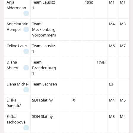
Anja
Team Lausitz
4
M1
M1
(Kn)
Aldermann
1
i
Annekathrin
Team
M4
M3
Hempel
Mecklenburg-
i
Vorpommern
Celine Laue
Team Lausitz
M6
M7
1
i
Diana
Team
1
(Ma)
Ahnert
Brandenburg
i
1
Elena Michel
Team Sachsen
E3
i
Eliška
SDH Slatiny
X
M4
M5
Ranecká
Eliška
SDH Slatiny
M3
M4
Tschöpová
i