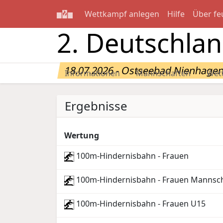
Wettkampf anlegen
Hilfe
Über fe
2. Deutschla
18.07.2026 - Ostseebad Nienhage
Informationen
Mannschaften
Wet
Ergebnisse
Wertung
100m-Hindernisbahn - Frauen
100m-Hindernisbahn - Frauen Mannsc
100m-Hindernisbahn - Frauen U15