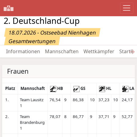
2. Deutschland-Cup
18.07.2026 - Ostseebad Nienhagen
Gesamtwertungen
→
Informationen
Mannschaften
Wettkämpfer
Startlis
Frauen
Platz
Mannschaft
HB
GS
HL
LA
1.
Team Lausitz
76,54
9
86,38
10
37,23
10
24,17
1
2.
Team
78,07
8
86,77
9
37,71
9
52,77
Brandenburg
1