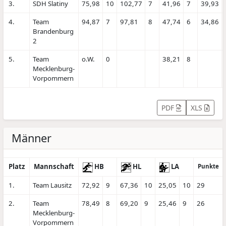
3.
SDH Slatiny
75,98
10
102,77
7
41,96
7
39,93
4.
Team
94,87
7
97,81
8
47,74
6
34,86
Brandenburg
2
5.
Team
o.W.
0
38,21
8
Mecklenburg-
Vorpommern
PDF
XLS
Männer
Platz
Mannschaft
HB
HL
LA
Punkte
1.
Team Lausitz
72,92
9
67,36
10
25,05
10
29
2.
Team
78,49
8
69,20
9
25,46
9
26
Mecklenburg-
Vorpommern